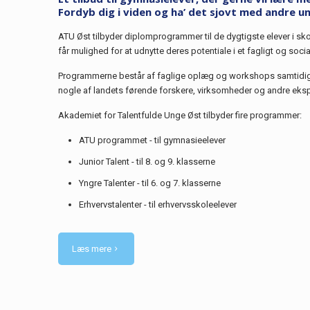
Fordyb dig i viden og ha’ det sjovt med andre u
ATU Øst tilbyder diplomprogrammer til de dygtigste elever i sk
får mulighed for at udnytte deres potentiale i et fagligt og soci
Programmerne består af faglige oplæg og workshops samtidig m
nogle af landets førende forskere, virksomheder og andre eksp
Akademiet for Talentfulde Unge Øst tilbyder fire programmer:
ATU programmet - til gymnasieelever
Junior Talent - til 8. og 9. klasserne
Yngre Talenter - til 6. og 7. klasserne
Erhvervstalenter - til erhvervsskoleelever
Læs mere