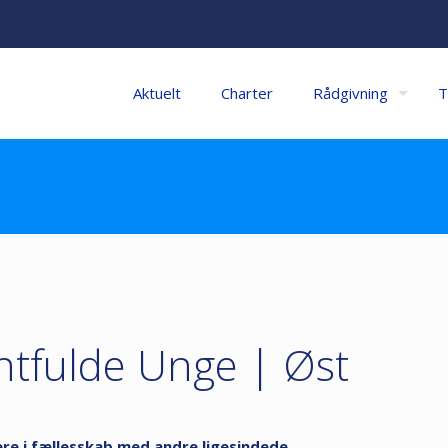
Aktuelt
Charter
Rådgivning
T
ntfulde Unge | Øst
mere i fællesskab med andre ligesindede