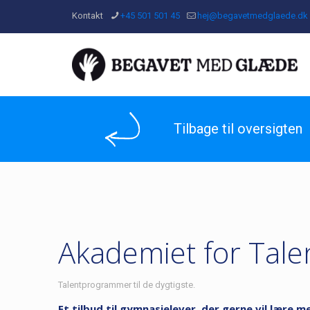
Kontakt
+45 501 501 45
hej@begavetmedglaede.dk
Tilbage til oversigten
Akademiet for Tale
Talentprogrammer til de dygtigste.
Et tilbud til gymnasielever, der gerne vil lære 