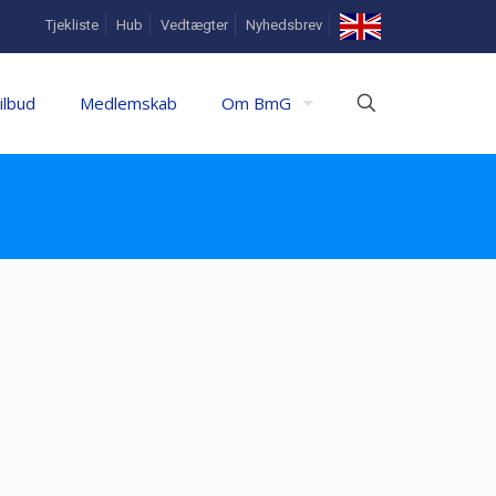
In
Tjekliste
Hub
Vedtægter
Nyhedsbrev
English
ilbud
Medlemskab
Om BmG