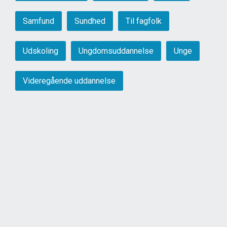
Samfund
Sundhed
Til fagfolk
Udskoling
Ungdomsuddannelse
Unge
Videregående uddannelse