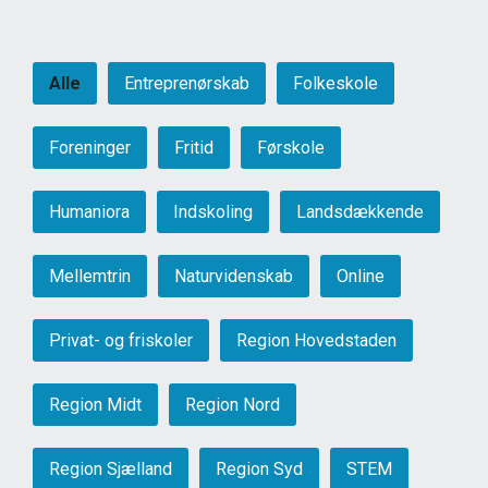
Alle
Entreprenørskab
Folkeskole
Foreninger
Fritid
Førskole
Humaniora
Indskoling
Landsdækkende
Mellemtrin
Naturvidenskab
Online
Privat- og friskoler
Region Hovedstaden
Region Midt
Region Nord
Region Sjælland
Region Syd
STEM