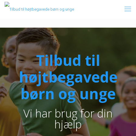
Tilbud til
højtbegavede
børn og unge
Vi har brug for din
hjælp