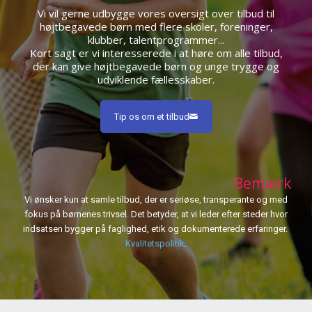
Vi vil gerne udbygge vores oversigt over tilbud til
højtbegavede børn med flere skoler, foreninger,
klubber, talentprogrammer...
Kort sagt er vi interesserede i at høre om alle tilbud,
der kan give højtbegavede børn og unge trygge og
udviklende fællesskaber.
Tip os om et tilbud
Bemærk
Vi ønsker kun at samle tilbud, der er seriøse, transperante og med
fokus på børnenes trivsel. Det betyder, at vi leder efter steder hvor
indsatsen bygger på faglighed, etik og dokumenterede erfaringer.
Kvalitetspolitik
.