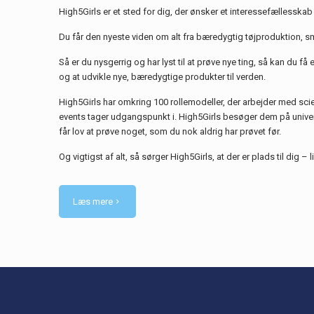
High5Girls er et sted for dig, der ønsker et interessefællesska
Du får den nyeste viden om alt fra bæredygtig tøjproduktion, sme
Så er du nysgerrig og har lyst til at prøve nye ting, så kan du f
og at udvikle nye, bæredygtige produkter til verden.
High5Girls har omkring 100 rollemodeller, der arbejder med sci
events tager udgangspunkt i. High5Girls besøger dem på univers
får lov at prøve noget, som du nok aldrig har prøvet før.
Og vigtigst af alt, så sørger High5Girls, at der er plads til dig – 
Læs mere