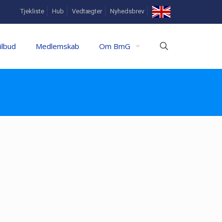
In
Tjekliste
Hub
Vedtægter
Nyhedsbrev
English
ilbud
Medlemskab
Om BmG