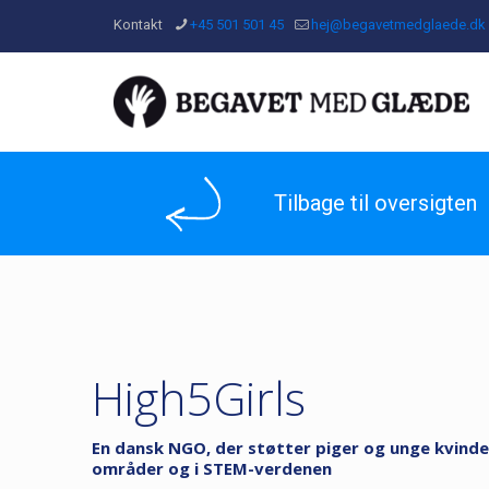
Kontakt
+45 501 501 45
hej@begavetmedglaede.dk
Tilbage til oversigten
High5Girls
En dansk NGO, der støtter piger og unge kvinder
områder og i STEM-verdenen