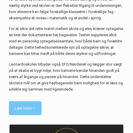
særlig styrke ved skolen er den fleksible tilgang til undervisningen,
hvor eleverne kan følge forskellige klassetrin i forskellige fag -
eksempelvis ét niveau i matematik og et andet i sprog.
For at sikre det rette match mellem skole og elev, kræver optagelse
en test der dokumenterer høj begavelse. Testen suppleres altid
med en personlig optagelsessamtale, hvor både barn og forældre
deltager. Dette helhedsorienterede syn på optagelse sikrer, at
børnene kan blive mødt på både deres styrker og udfordringer.
Leonardoskolen tilbyder også SFO/Nørderiet og lægger stor vægt
på at skabe et trygt miljø, hvor børnene kender hinanden godt på
tværs af årgange og passer på hinanden. Dette understøtter
skolens mål om at give højtbegavede børn mulighed for at lære og
udvikle sig sammen med ligesindede.
Læs mere