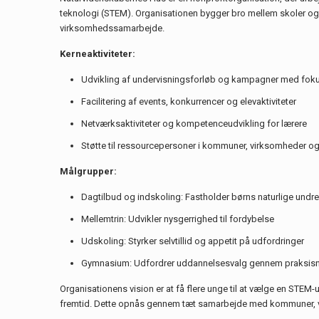
teknologi (STEM). Organisationen bygger bro mellem skoler og
virksomhedssamarbejde.
Kerneaktiviteter:
Udvikling af undervisningsforløb og kampagner med fokus
Facilitering af events, konkurrencer og elevaktiviteter
Netværksaktiviteter og kompetenceudvikling for lærere
Støtte til ressourcepersoner i kommuner, virksomheder og
Målgrupper:
Dagtilbud og indskoling: Fastholder børns naturlige undr
Mellemtrin: Udvikler nysgerrighed til fordybelse
Udskoling: Styrker selvtillid og appetit på udfordringer
Gymnasium: Udfordrer uddannelsesvalg gennem praksisn
Organisationens vision er at få flere unge til at vælge en STEM
fremtid. Dette opnås gennem tæt samarbejde med kommuner, v