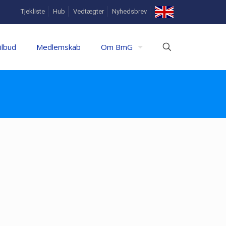
In
Tjekliste
Hub
Vedtægter
Nyhedsbrev
English
ilbud
Medlemskab
Om BmG