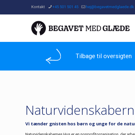
Kontakt
+45 501 501 45
hej@begavetmedglaede.dk
Tilbage til oversigten
Naturvidenskabern
Vi tænder gnisten hos børn og unge for de natu
Naturvidenskabernes Hus er en nonprofitorganisation, der arbej