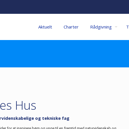
Aktuelt
Charter
Rådgivning
T
es Hus
rvidenskabelige og tekniske fag
der for at inspirere børn og unge til en fremtid med naturvidenskab og