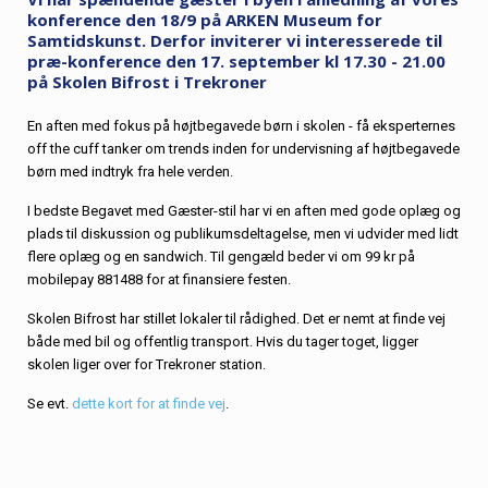
konference den 18/9 på ARKEN Museum for
Samtidskunst. Derfor inviterer vi interesserede til
præ-konference den 17. september kl 17.30 - 21.00
på Skolen Bifrost i Trekroner
En aften med fokus på højtbegavede børn i skolen - få eksperternes
off the cuff tanker om trends inden for undervisning af højtbegavede
børn med indtryk fra hele verden.
I bedste Begavet med Gæster-stil har vi en aften med gode oplæg og
plads til diskussion og publikumsdeltagelse, men vi udvider med lidt
flere oplæg og en sandwich. Til gengæld beder vi om 99 kr på
mobilepay 881488 for at finansiere festen.
Skolen Bifrost har stillet lokaler til rådighed. Det er nemt at finde vej
både med bil og offentlig transport. Hvis du tager toget, ligger
skolen liger over for Trekroner station.
Se evt.
dette kort for at finde vej
.