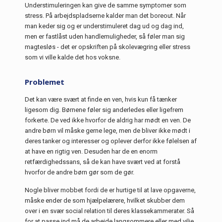
Understimuleringen kan give de samme symptomer som
stress. På arbejdspladserne kalder man det boreout. Når
man keder sig og er understimuleret dag ud og dag ind,
men er fastlåst uden handlemuligheder, så føler man sig
magtesløs - det er opskriften på skolevægring eller stress
som vi ville kalde det hos voksne.
Problemet
Det kan være svært at finde en ven, hvis kun få tænker
ligesom dig. Børnene føler sig anderledes eller ligefrem
forkerte. De ved ikke hvorfor de aldrig har mødt en ven. De
andre børn vil måske gerne lege, men de bliver ikke mødt i
deres tanker og interesser og oplever derfor ikke følelsen af
at have en rigtig ven. Desuden har de en enorm
retfærdighedssans, så de kan have svært ved at forstå
hvorfor de andre børn gør som de gør.
Nogle bliver mobbet fordi de er hurtige til at lave opgaverne,
måske ender de som hjælpelærere, hvilket skubber dem
over i en svær social relation til deres klassekammerater. Så
for at passe ind må de arbejde langsommere eller med vilje