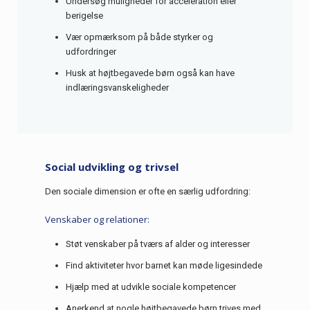
Undersøg muligheder for acceleration eller
berigelse
Vær opmærksom på både styrker og
udfordringer
Husk at højtbegavede børn også kan have
indlæringsvanskeligheder
Social udvikling og trivsel
Den sociale dimension er ofte en særlig udfordring:
Venskaber og relationer:
Støt venskaber på tværs af alder og interesser
Find aktiviteter hvor barnet kan møde ligesindede
Hjælp med at udvikle sociale kompetencer
Anerkend at nogle højtbegavede børn trives med