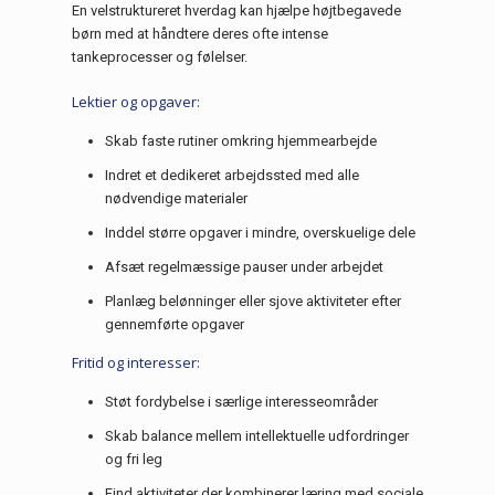
En velstruktureret hverdag kan hjælpe højtbegavede
børn med at håndtere deres ofte intense
tankeprocesser og følelser.
Lektier og opgaver:
Skab faste rutiner omkring hjemmearbejde
Indret et dedikeret arbejdssted med alle
nødvendige materialer
Inddel større opgaver i mindre, overskuelige dele
Afsæt regelmæssige pauser under arbejdet
Planlæg belønninger eller sjove aktiviteter efter
gennemførte opgaver
Fritid og interesser:
Støt fordybelse i særlige interesseområder
Skab balance mellem intellektuelle udfordringer
og fri leg
Find aktiviteter der kombinerer læring med sociale