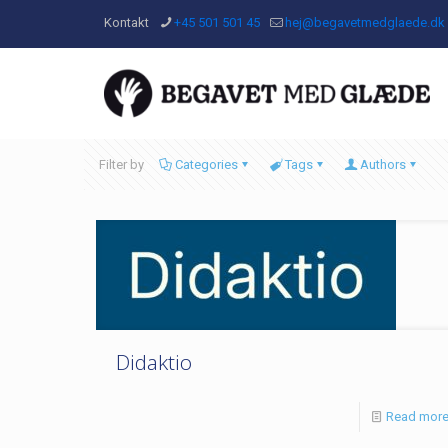
Kontakt
+45 501 501 45
hej@begavetmedglaede.dk
Filter by
Categories
Tags
Authors
Didaktio
Read mor