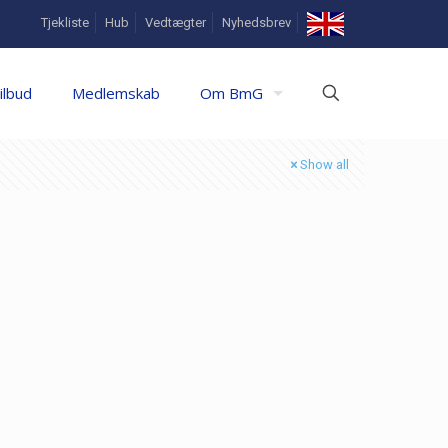
In
Tjekliste
Hub
Vedtægter
Nyhedsbrev
English
ilbud
Medlemskab
Om BmG
Show all