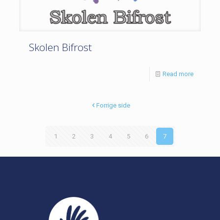
Skolen Bifrost
Read more
Forrige side
1
2
3
4
5
6
7