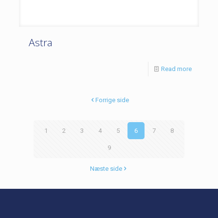
Astra
Read more
Forrige side
1
2
3
4
5
6
7
8
9
Næste side