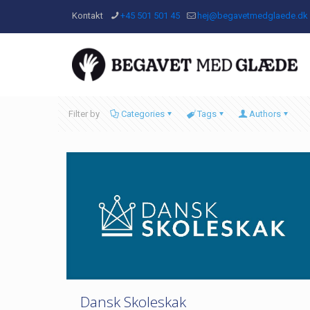
Kontakt
+45 501 501 45
hej@begavetmedglaede.dk
Filter by
Categories
Tags
Authors
Dansk Skoleskak