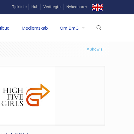
In
Tjekliste
Hub
Vedtægter
Nyhedsbrev
English
ilbud
Medlemskab
Om BmG
Show all