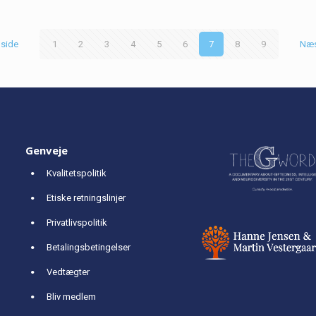
 side
1
2
3
4
5
6
7
8
9
Næs
Genveje
Kvalitetspolitik
Etiske retningslinjer
Privatlivspolitik
Betalingsbetingelser
Vedtægter
Bliv medlem