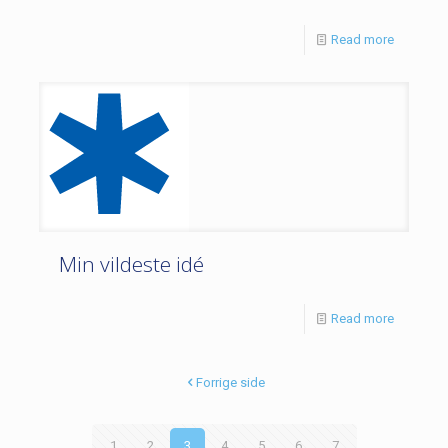
Read more
Min vildeste idé
Read more
Forrige side
1
2
3
4
5
6
7