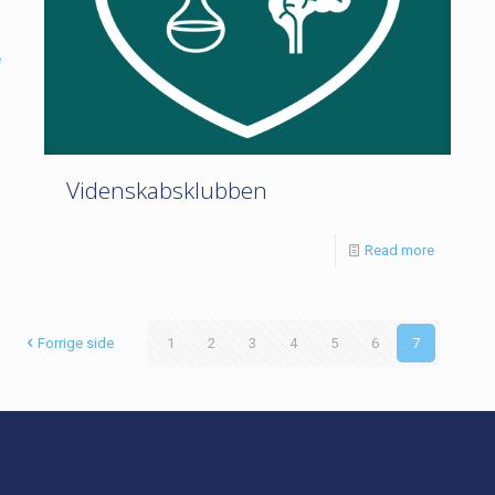
e
Videnskabsklubben
Read more
Forrige side
1
2
3
4
5
6
7