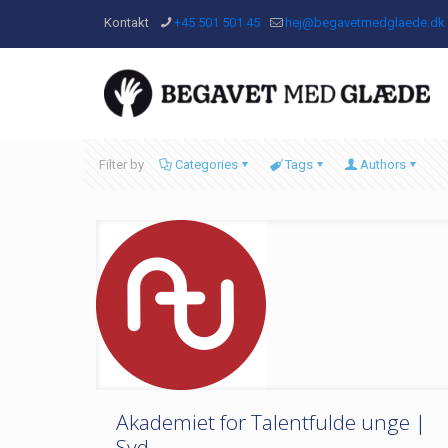
Kontakt
+45 501 501 45
hej@begavetmedglaede.dk
Filter by
Categories
Tags
Authors
Akademiet for Talentfulde unge |
Syd