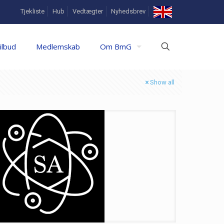
In
Tjekliste
Hub
Vedtægter
Nyhedsbrev
English
ilbud
Medlemskab
Om BmG
Show all