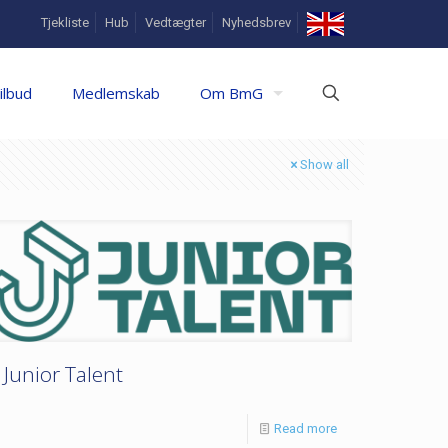
In
Tjekliste
Hub
Vedtægter
Nyhedsbrev
English
ilbud
Medlemskab
Om BmG
Show all
Junior Talent
Read more