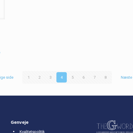
e
ige side
1
2
3
4
5
6
7
8
Næste 
Genveje
Kvalitetspolitik