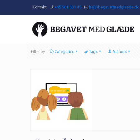
Kontakt
+45 501 501 45
hej@begavetmedglaede.dk
Filter by
Categories
Tags
Authors