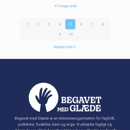
Forrige side
1
2
3
4
5
6
7
8
9
10
Næste side
Begavet med Glæde er en interesseorganisation for fagfolk,
politikere, forældre, børn og unge. Vi arbejder fagligt og