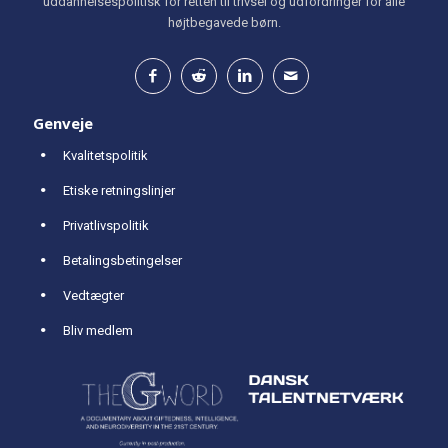
uddannelsespolitisk for retten til trivsel og udfordringer for alle
højtbegavede børn.
Genveje
Kvalitetspolitik
Etiske retningslinjer
Privatlivspolitik
Betalingsbetingelser
Vedtægter
Bliv medlem