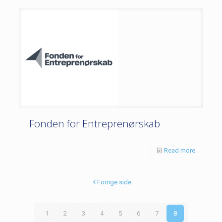
Fonden for Entreprenørskab
Read more
Forrige side
1
2
3
4
5
6
7
8