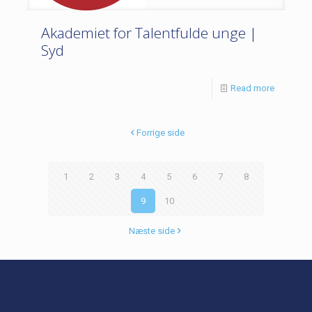
Akademiet for Talentfulde unge |
Syd
Read more
Forrige side
1
2
3
4
5
6
7
8
9
10
Næste side